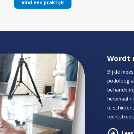
Vind een praktijk
Wordt 
Bij de mees
podoloog al
behandeling
helemaal ni
te schieten
rechtstreek
arrow_circle_right
Lees