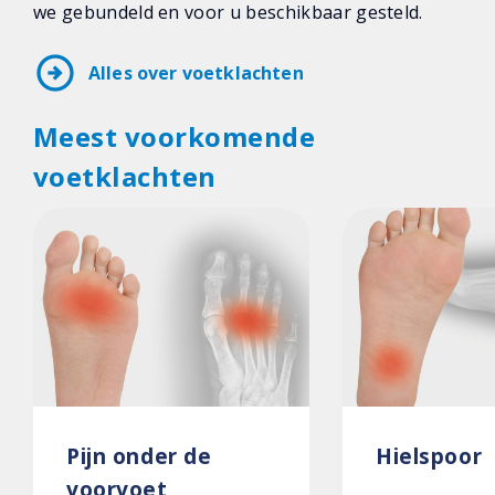
we gebundeld en voor u beschikbaar gesteld.
arrow_circle_right
Alles over voetklachten
Meest voorkomende
voetklachten
Pijn onder de
Hielspoor
voorvoet