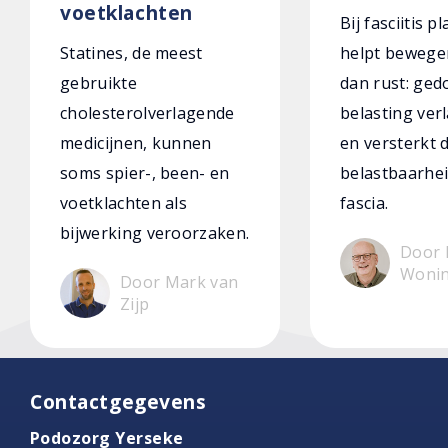
voetklachten
Bij fasciitis p
Statines, de meest
helpt bewege
gebruikte
dan rust: ged
cholesterolverlagende
belasting verl
medicijnen, kunnen
en versterkt 
soms spier-, been- en
belastbaarhei
voetklachten als
fascia.
bijwerking veroorzaken.
Door 
Woni
Door Mark van
Zijp
Contactgegevens
Podozorg Yerseke