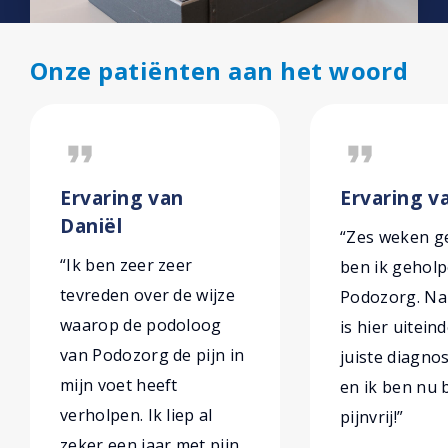
Onze patiënten aan het woord
format_quote
format_quote
Ervaring van
Ervaring v
Daniël
“Zes weken g
“Ik ben zeer zeer
ben ik gehol
tevreden over de wijze
Podozorg. Na 
waarop de podoloog
is hier uiteind
van Podozorg de pijn in
juiste diagno
mijn voet heeft
en ik ben nu 
verholpen. Ik liep al
pijnvrij!”
zeker een jaar met pijn