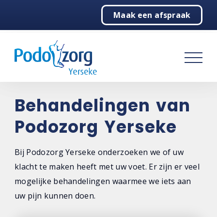
Maak een afspraak
Home
Podologie
Behandelingen
Algemeen
Behandelingen van
Vergoedingen
Podozorg Yerseke
Voetoefeningen
Bij Podozorg Yerseke onderzoeken we of uw
Klachtenwijzer
klacht te maken heeft met uw voet. Er zijn er veel
mogelijke behandelingen waarmee we iets aan
Ervaringen
uw pijn kunnen doen.
Over ons