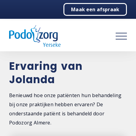
Maak een afspraak
Home
Podologie
Behandelingen
Over ons
Ervaring van
Jolanda
Contact
Benieuwd hoe onze patiënten hun behandeling
bij onze praktijken hebben ervaren? De
onderstaande patiënt is behandeld door
Podozorg Almere.