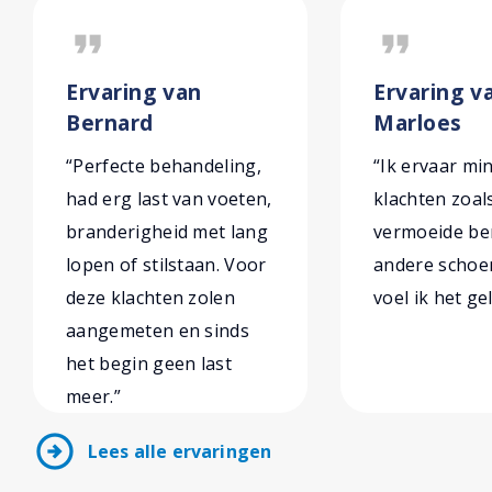
format_quote
format_quote
Ervaring van
Ervaring v
Bernard
Marloes
“Perfecte behandeling,
“Ik ervaar mi
had erg last van voeten,
klachten zoal
branderigheid met lang
vermoeide ben
lopen of stilstaan. Voor
andere schoe
deze klachten zolen
voel ik het gel
aangemeten en sinds
het begin geen last
meer.”
arrow_circle_right
Lees alle ervaringen