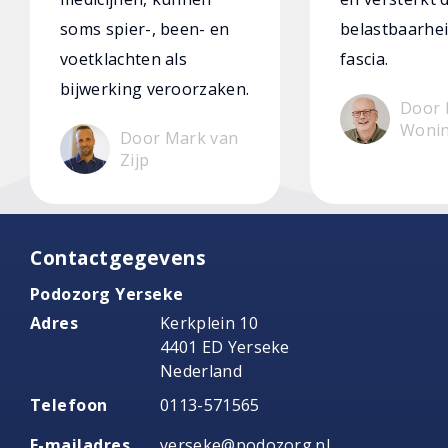
soms spier-, been- en
belastbaarhei
voetklachten als
fascia.
bijwerking veroorzaken.
Door 
Woni
Door Mark van
Zijp
Contactgegevens
Podozorg Yerseke
Adres
Kerkplein 10
4401 ED Yerseke
Nederland
Telefoon
0113-571565
E-mailadres
yerseke@podozorg.nl