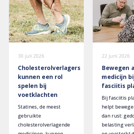
30 juli 2026
22 juni 2026
Cholesterolverlagers
Bewegen a
kunnen een rol
medicijn bi
spelen bij
fasciitis p
voetklachten
Bij fasciitis p
Statines, de meest
helpt bewege
gebruikte
dan rust: ged
cholesterolverlagende
belasting verl
medicijnen, kunnen
en versterkt 